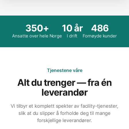
350+
10 år
486
Ansatte over hele Norge
I drift
Fornøyde kunder
Tjenestene våre
Alt du trenger — fra én
leverandør
Vi tilbyr et komplett spekter av facility-tjenester,
slik at du slipper å forholde deg til mange
forskjellige leverandører.