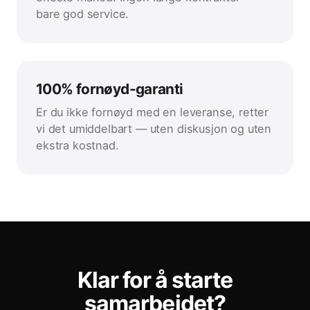
bare god service.
100% fornøyd-garanti
Er du ikke fornøyd med en leveranse, retter
vi det umiddelbart — uten diskusjon og uten
ekstra kostnad.
Klar for å starte
samarbeidet?