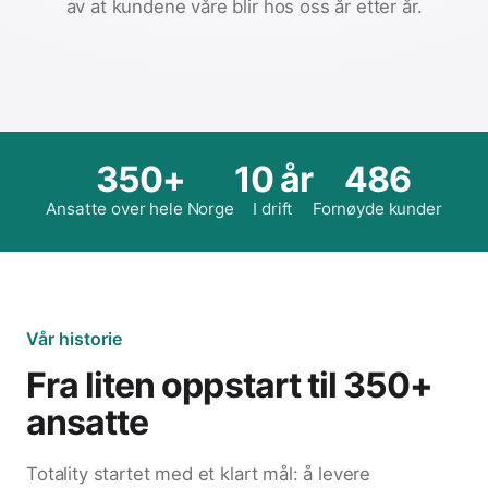
av at kundene våre blir hos oss år etter år.
350+
10 år
486
Ansatte over hele Norge
I drift
Fornøyde kunder
Vår historie
Fra liten oppstart til 350+
ansatte
Totality startet med et klart mål: å levere